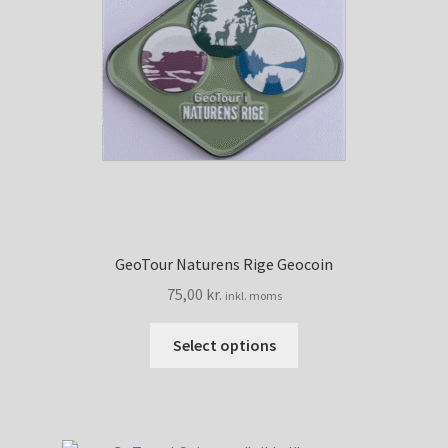
My account
Shop
Shop (old)
Udgåede produkter
GeoTour Naturens Rige Geocoin
75,00
kr.
inkl. moms
Select options