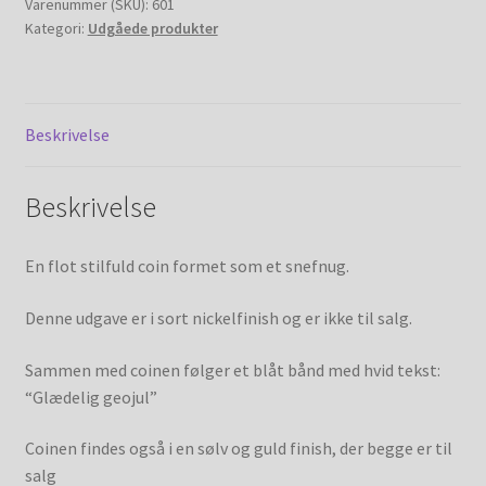
Varenummer (SKU):
601
My account
Kategori:
Udgåede produkter
Shop
Beskrivelse
Shop (old)
Udgåede produkter
Beskrivelse
En flot stilfuld coin formet som et snefnug.
Denne udgave er i sort nickelfinish og er ikke til salg.
Sammen med coinen følger et blåt bånd med hvid tekst:
“Glædelig geojul”
Coinen findes også i en sølv og guld finish, der begge er til
salg