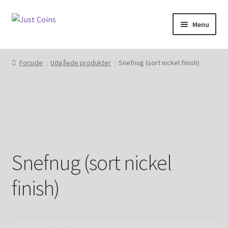
Spring
Spring
Menu
til
til
navigation
indhold
Forside
Forside
Udgåede produkter
Snefnug (sort nickel finish)
Indkøbskurv
Kasse
Aktivering
Snefnug (sort nickel
Forsendelse
finish)
Handelsbetingelser og privatlivspolitik
Kontakt