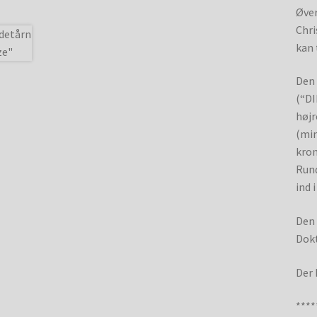
Øver
Chri
kan 
Den 
(“DI
højr
(min
kron
Rund
ind 
Den 
Dokt
Der 
****