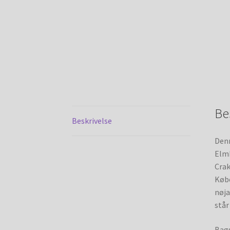
Be
Beskrivelse
Denn
Elm
Crak
Købe
nøja
står
Bags