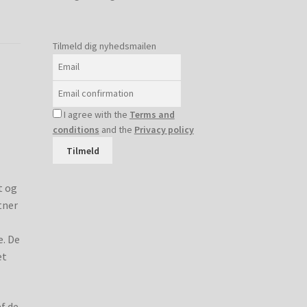
Tilmeld dig nyhedsmailen
I agree with the
Terms and
conditions
and the
Privacy policy
Tilmeld
t og
tner
e. De
et
f de