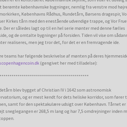
 berømte københavnske bygninger, nemlig fra venstre mod højre
orkirken, Københavns Rådhus, Rundetårn, Børsens dragespir, Vo
ser Kirkes tårn med den enestående udvendige trappe, og Vor Frue
e. Der er således lagt op til en hel serie mønter med denne fælles
ide, og de omtalte bygninger på forsiden. Tiden vil vise om sådan
er realiseres, men jeg tror det, for det er en fremragende ide.
re teams har følgende beskrivelse af mønten på deres hjemmesid
.copenhagencoin.dk
(gengivet her med tilladelse):
*********************************************
etårn blev bygget af Christian IV i 1642 som astronomisk
rvatorium, og er mest kendt for dets heliske korridor, som fører t
en, samt for den spektakulære udsigt over København. Tårnet er 
jt sneglegangen er 268,5 m lang og har 7,5 omdrejninger inden 
toppen.