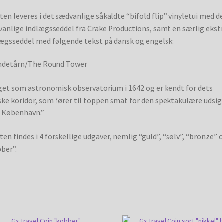
en leveres i det sædvanlige såkaldte “bifold flip” vinyletui med d
anlige indlægsseddel fra Crake Productions, samt en særlig ekst
ægsseddel med følgende tekst på dansk og engelsk:
ndetårn/The Round Tower
et som astronomisk observatorium i 1642 og er kendt for dets
ske koridor, som fører til toppen smat for den spektakulære udsig
 København.”
en findes i 4 forskellige udgaver, nemlig “guld”, “sølv”, “bronze” 
ber”.