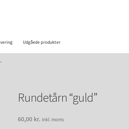
ivering
Udgåede produkter
else
Handelsbetingelser og privatlivspolitik
Kontakt
My account
”
Rundetårn “guld”
60,00
kr.
inkl. moms