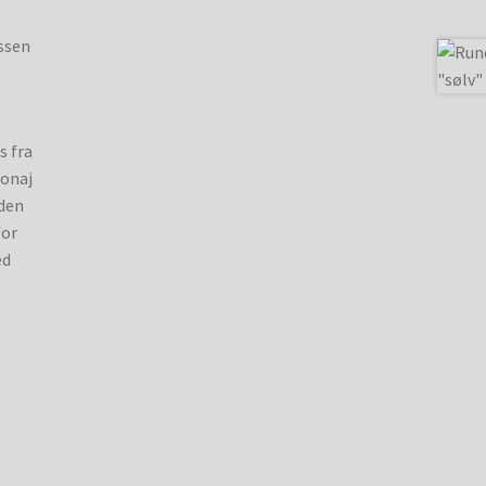
ussen
s fra
donaj
 den
for
ed