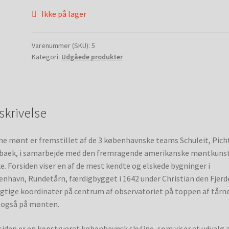
Ikke på lager
Varenummer (SKU):
5
Kategori:
Udgåede produkter
skrivelse
e mønt er fremstillet af de 3 københavnske teams Schuleit, Pich
baek, i samarbejde med den fremragende amerikanske møntkuns
e. Forsiden viser en af de mest kendte og elskede bygninger i
nhavn, Rundetårn, færdigbygget i 1642 under Christian den Fjerd
gtige koordinater på centrum af observatoriet på toppen af tårn
 også på mønten.
iden er en konstrueret københavnsk skyline, som viser et udvalg a