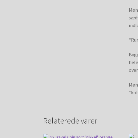
Mønt
sædv
indl
“Ru
Bygg
heli
over
Mønt
“kob
Relaterede varer