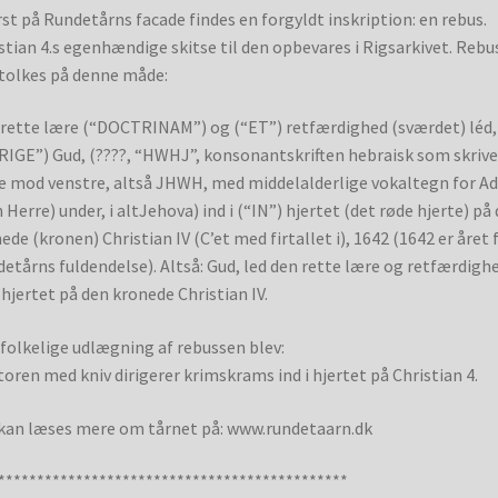
st på Rundetårns facade findes en forgyldt inskription: en rebus.
stian 4.s egenhændige skitse til den opbevares i Rigsarkivet. Reb
tolkes på denne måde:
rette lære (“DOCTRINAM”) og (“ET”) retfærdighed (sværdet) léd,
RIGE”) Gud, (????, “HWHJ”, konsonantskriften hebraisk som skrive
e mod venstre, altså JHWH, med middelalderlige vokaltegn for A
 Herre) under, i altJehova) ind i (“IN”) hjertet (det røde hjerte) på
ede (kronen) Christian IV (C’et med firtallet i), 1642 (1642 er året 
etårns fuldendelse). Altså: Gud, led den rette lære og retfærdigh
i hjertet på den kronede Christian IV.
folkelige udlægning af rebussen blev:
oren med kniv dirigerer krimskrams ind i hjertet på Christian 4.
kan læses mere om tårnet på: www.rundetaarn.dk
*********************************************