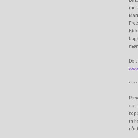
mest
Marm
Frel
Kirk
bags
mønt
De t
www
****
Rund
obse
topp
m hø
når 