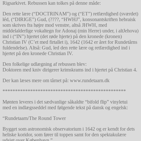
Rigsarkivet. Rebussen kan tolkes på denne måde:
Den rette lære (“DOCTRINAM”) og (“ET”) retfærdighed (sværdet)
léd, (“DIRIGE”) Gud, (????, “HWHJ”, konsonantskriften hebraisk
som skrives fra højre mod venstre, altså JHWH, med
middelalderlige vokaltegn for Adonaj (min Herre) under, i altJehova)
ind i (“IN”) hjertet (det røde hjerte) på den kronede (kronen)
Christian IV (C’et med firtallet i), 1642 (1642 er året for Rundetårns
fuldendelse). Altså: Gud, led den rette lære og retfærdighed ind i
hjertet på den kronede Christian IV.
Den folkelige udlægning af rebussen blev:
Doktoren med kniv dirigerer krimskrams ind i hjertet på Christian 4.
Der kan læses mere om tårnet på: www.rundetaarn.dk
*************************************************
Mønten leveres i det sædvanlige såkaldte “bifold flip” vinyletui
med en indlægsseddel med følgende tekst på dansk og engelsk:
“Rundetaarn/The Round Tower
Bygget som astronomisk observatorium i 1642 og er kendt for dets
heliske koridor, som fører til toppen samt for den spektakulære
udsigt over København.”