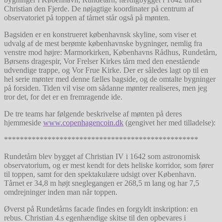
Christian den Fjerde. De nøjagtige koordinater på centrum af
observatoriet på toppen af tårnet står også på mønten.
Bagsiden er en konstrueret københavnsk skyline, som viser et
udvalg af de mest berømte københavnske bygninger, nemlig fra
venstre mod højre: Marmorkirken, Københavns Rådhus, Rundetårn,
Børsens dragespir, Vor Frelser Kirkes tårn med den enestående
udvendige trappe, og Vor Frue Kirke. Der er således lagt op til en
hel serie mønter med denne fælles bagside, og de omtalte bygninger
på forsiden. Tiden vil vise om sådanne mønter realiseres, men jeg
tror det, for det er en fremragende ide.
De tre teams har følgende beskrivelse af mønten på deres
hjemmeside
www.copenhagencoin.dk
(gengivet her med tilladelse):
*************************************************
Rundetårn blev bygget af Christian IV i 1642 som astronomisk
observatorium, og er mest kendt for dets heliske korridor, som fører
til toppen, samt for den spektakulære udsigt over København.
Tårnet er 34,8 m højt sneglegangen er 268,5 m lang og har 7,5
omdrejninger inden man når toppen.
Øverst på Rundetårns facade findes en forgyldt inskription: en
rebus. Christian 4.s egenhændige skitse til den opbevares i