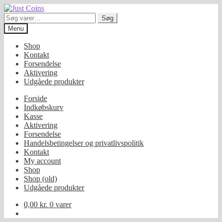
Spring
Spring
til
til
Søg
Søg
navigation
indhold
efter:
Menu
Shop
Kontakt
Forsendelse
Aktivering
Udgåede produkter
Forside
Indkøbskurv
Kasse
Aktivering
Forsendelse
Handelsbetingelser og privatlivspolitik
Kontakt
My account
Shop
Shop (old)
Udgåede produkter
0,00
kr.
0 varer