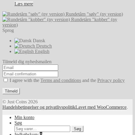
Læs mere
Rundetårn "sølv" (ny version)
Rundetårn "kobber" (ny
version)
Sprog
Dansk
Deutsch
English
Tilmeld dig nyhedsmailen
I agree with the
Terms and conditions
and the
Privacy policy
Tilmeld
© Just Coins 2026
Handelsbetingelser og privatlivspolitik
Lavet med WooCommerce
.
Min konto
Søg
Søg
Søg
efter:
Indkøbskurv
0