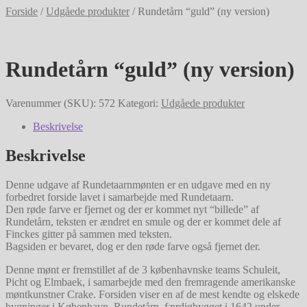
Forside
/
Udgåede produkter
/
Rundetårn “guld” (ny version)
Rundetårn “guld” (ny version)
Varenummer (SKU):
572
Kategori:
Udgåede produkter
Beskrivelse
Beskrivelse
Denne udgave af Rundetaarnmønten er en udgave med en ny
forbedret forside lavet i samarbejde med Rundetaarn.
Den røde farve er fjernet og der er kommet nyt “billede” af
Rundetårn, teksten er ændret en smule og der er kommet dele af
Finckes gitter på sammen med teksten.
Bagsiden er bevaret, dog er den røde farve også fjernet der.
Denne mønt er fremstillet af de 3 københavnske teams Schuleit,
Picht og Elmbaek, i samarbejde med den fremragende amerikanske
møntkunstner Crake. Forsiden viser en af de mest kendte og elskede
bygninger i København, Rundetårn, færdigbygget i 1642 under