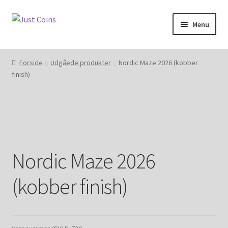
Spring
Spring
Menu
til
til
navigation
indhold
Forside
Forside
Udgåede produkter
Nordic Maze 2026 (kobber
finish)
Indkøbskurv
Kasse
Aktivering
Nordic Maze 2026
Forsendelse
(kobber finish)
Handelsbetingelser og privatlivspolitik
Kontakt