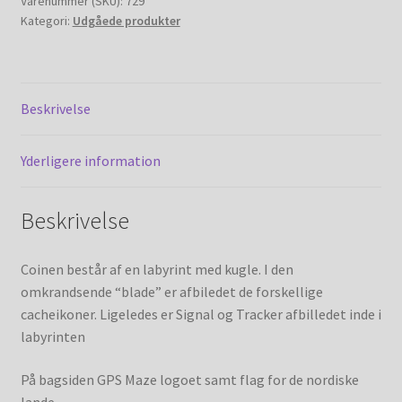
Varenummer (SKU):
729
My account
Kategori:
Udgåede produkter
Shop
Beskrivelse
Shop (old)
Udgåede produkter
Yderligere information
Beskrivelse
Coinen består af en labyrint med kugle. I den
omkrandsende “blade” er afbiledet de forskellige
cacheikoner. Ligeledes er Signal og Tracker afbilledet inde i
labyrinten
På bagsiden GPS Maze logoet samt flag for de nordiske
lande