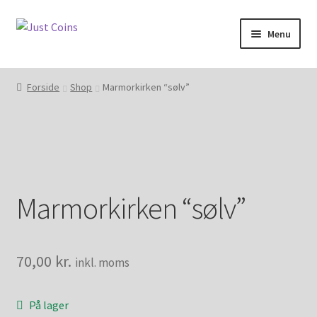
Spring
Spring
Menu
til
til
navigation
indhold
Forside
Forside
Shop
Marmorkirken “sølv”
Indkøbskurv
Kasse
Aktivering
Marmorkirken “sølv”
Forsendelse
Handelsbetingelser og privatlivspolitik
70,00
kr.
inkl. moms
Kontakt
På lager