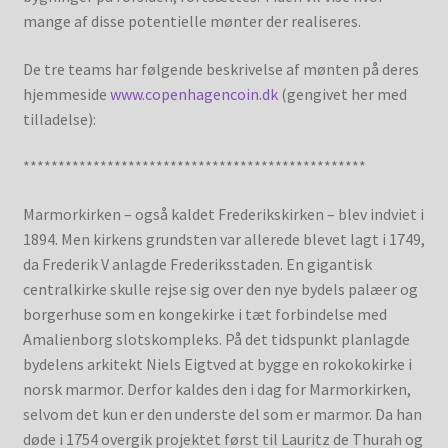
mange af disse potentielle mønter der realiseres.
De tre teams har følgende beskrivelse af mønten på deres
hjemmeside
www.copenhagencoin.dk
(gengivet her med
tilladelse):
*************************************************
Marmorkirken – også kaldet Frederikskirken – blev indviet i
1894. Men kirkens grundsten var allerede blevet lagt i 1749,
da Frederik V anlagde Frederiksstaden. En gigantisk
centralkirke skulle rejse sig over den nye bydels palæer og
borgerhuse som en kongekirke i tæt forbindelse med
Amalienborg slotskompleks. På det tidspunkt planlagde
bydelens arkitekt Niels Eigtved at bygge en rokokokirke i
norsk marmor. Derfor kaldes den i dag for Marmorkirken,
selvom det kun er den underste del som er marmor. Da han
døde i 1754 overgik projektet først til Lauritz de Thurah og