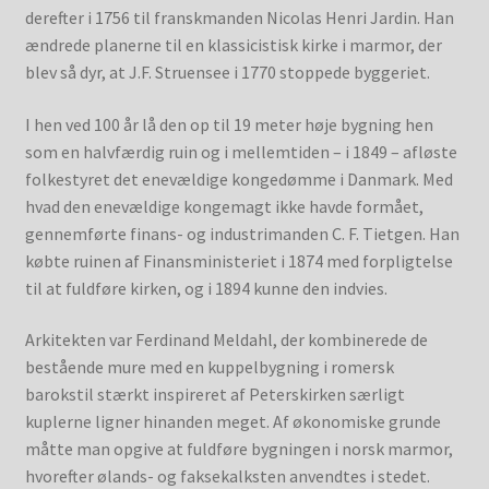
derefter i 1756 til franskmanden Nicolas Henri Jardin. Han
ændrede planerne til en klassicistisk kirke i marmor, der
blev så dyr, at J.F. Struensee i 1770 stoppede byggeriet.
I hen ved 100 år lå den op til 19 meter høje bygning hen
som en halvfærdig ruin og i mellemtiden – i 1849 – afløste
folkestyret det enevældige kongedømme i Danmark. Med
hvad den enevældige kongemagt ikke havde formået,
gennemførte finans- og industrimanden C. F. Tietgen. Han
købte ruinen af Finansministeriet i 1874 med forpligtelse
til at fuldføre kirken, og i 1894 kunne den indvies.
Arkitekten var Ferdinand Meldahl, der kombinerede de
bestående mure med en kuppelbygning i romersk
barokstil stærkt inspireret af Peterskirken særligt
kuplerne ligner hinanden meget. Af økonomiske grunde
måtte man opgive at fuldføre bygningen i norsk marmor,
hvorefter ølands- og faksekalksten anvendtes i stedet.