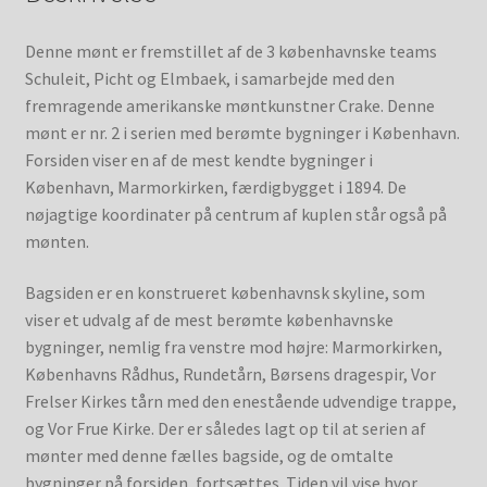
Denne mønt er fremstillet af de 3 københavnske teams
Schuleit, Picht og Elmbaek, i samarbejde med den
fremragende amerikanske møntkunstner Crake. Denne
mønt er nr. 2 i serien med berømte bygninger i København.
Forsiden viser en af de mest kendte bygninger i
København, Marmorkirken, færdigbygget i 1894. De
nøjagtige koordinater på centrum af kuplen står også på
mønten.
Bagsiden er en konstrueret københavnsk skyline, som
viser et udvalg af de mest berømte københavnske
bygninger, nemlig fra venstre mod højre: Marmorkirken,
Københavns Rådhus, Rundetårn, Børsens dragespir, Vor
Frelser Kirkes tårn med den enestående udvendige trappe,
og Vor Frue Kirke. Der er således lagt op til at serien af
mønter med denne fælles bagside, og de omtalte
bygninger på forsiden, fortsættes. Tiden vil vise hvor