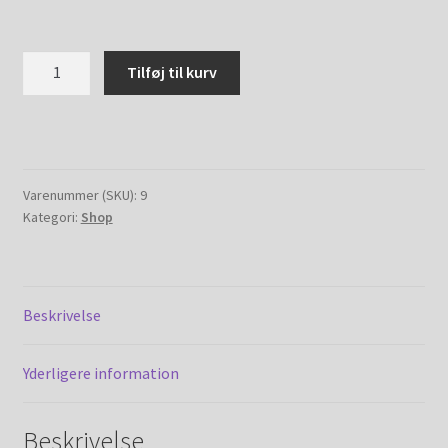
My account
Marmorkirken
Shop
Tilføj til kurv
"sølv"
antal
Shop (old)
Udgåede produkter
Varenummer (SKU):
9
Kategori:
Shop
Beskrivelse
Yderligere information
Beskrivelse