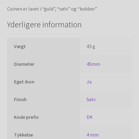
Coinen er lavet i “guld”, “sølv” og “kobber”
Yderligere information
Vægt
43 g
Diameter
45mm
Eget ikon
Ja
Finish
Sølv
Kode prefix
DK
Tykkelse
4 mm