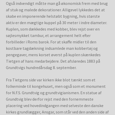
Også indvendigt måtte man gå økonomisk frem med brug
af stuk og malede dekorationer. Alligevel lykkedes det at
skabe en imponerende helstøbt bygning, hvis største
aktiv er den mægtige kuppel på 30 meter i indre diameter.
Kuplen, som dækkedes med kobber, blev rejst over en
søjlesmykket tambur, et arrangement helt efter
forbilleder i Roms barok. For at skaffe midler til den
kostbare tagdækning indsamlede man kobbertøj og
pengegaver, mens korset øverst på kuplen skænkedes
Tietgen af hans medarbejdere. Det afsløredes 1883 på
Grundtvigs hundredårsdag 8. september.
Fra Tietgens side var kirken ikke blot tænkt som et
folkeminde til kongehuset, men også som et monument
for N.F.S. Grundtvig og grundtvigianismen. En statue af
Grundtvig blev derfor rejst med den fornemmeste
placering ved hovedindgangen med selveste den danske
kirkes grundlægger, Ansgar, som står ved den anden side af