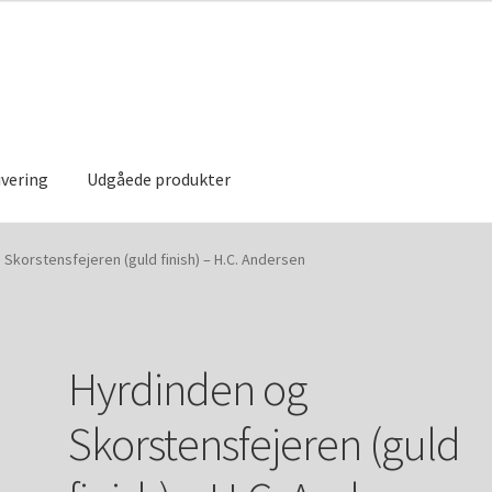
ivering
Udgåede produkter
else
Handelsbetingelser og privatlivspolitik
Kontakt
My account
Skorstensfejeren (guld finish) – H.C. Andersen
Hyrdinden og
Skorstensfejeren (guld