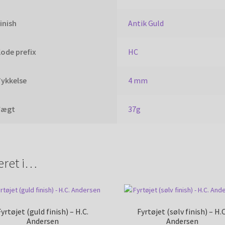
inish
Antik Guld
ode prefix
HC
ykkelse
4 mm
Vægt
37g
eret i…
Fyrtøjet (guld finish) – H.C.
Fyrtøjet (sølv finish) – H.C
Andersen
Andersen