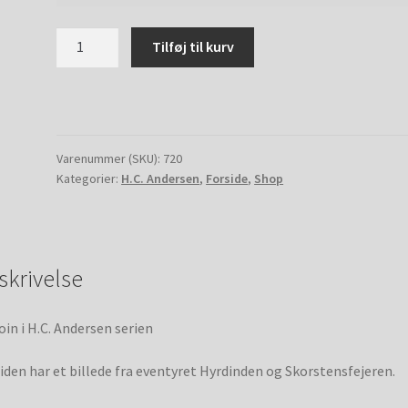
Hyrdinden
Tilføj til kurv
og
Skorstensfejeren
(guld
finish)
-
Varenummer (SKU):
720
H.C.
Kategorier:
H.C. Andersen
,
Forside
,
Shop
Andersen
antal
skrivelse
oin i H.C. Andersen serien
iden har et billede fra eventyret Hyrdinden og Skorstensfejeren.