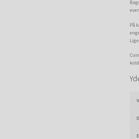
Bags
even
På k
enge
Lige
Coin
kobb
Yd
E