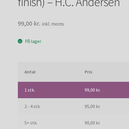
finish) – H.C. Andersen
99,00
kr.
inkl. moms
På lager
Antal
Pris
1
stk.
99,00
kr.
2 - 4 stk.
95,00
kr.
5+ stk.
90,00
kr.