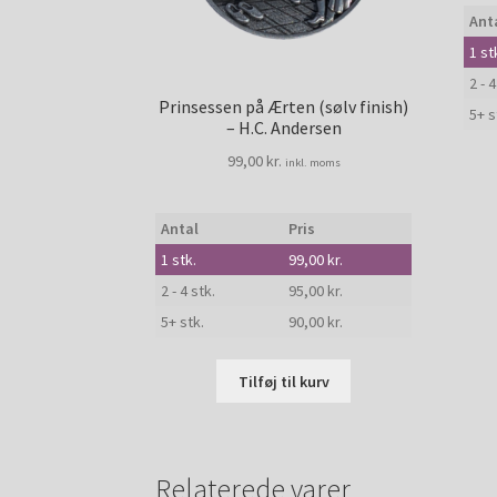
Ant
1
st
2 - 4
Prinsessen på Ærten (sølv finish)
5+ s
– H.C. Andersen
99,00
kr.
inkl. moms
Antal
Pris
1
stk.
99,00
kr.
2 - 4 stk.
95,00
kr.
5+ stk.
90,00
kr.
Tilføj til kurv
Relaterede varer