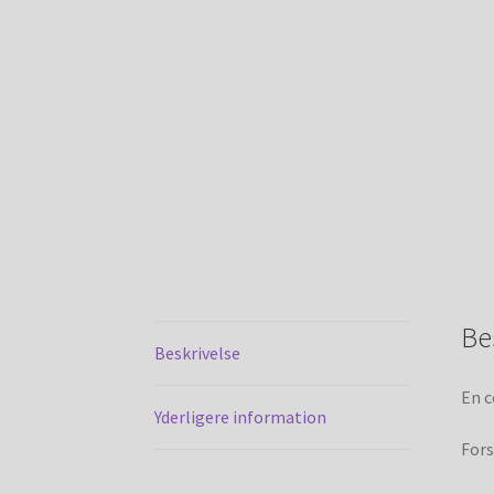
Be
Beskrivelse
En c
Yderligere information
Fors