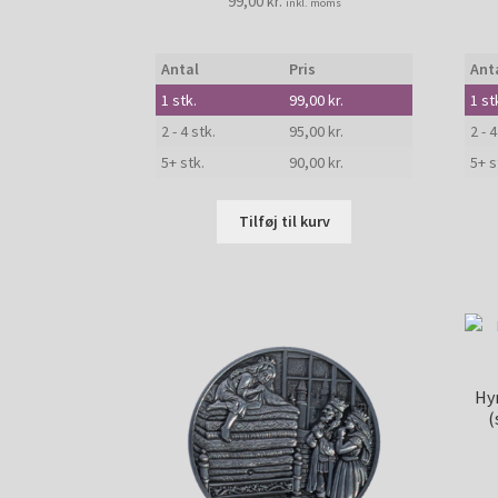
99,00
kr.
inkl. moms
Antal
Pris
Ant
1
stk.
99,00
kr.
1
st
2 - 4 stk.
95,00
kr.
2 - 4
5+ stk.
90,00
kr.
5+ s
Tilføj til kurv
Hy
(