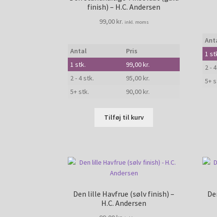
finish) – H.C. Andersen
99,00
kr.
inkl. moms
Ant
Antal
Pris
1
st
1
stk.
99,00
kr.
2 - 4
2 - 4 stk.
95,00
kr.
5+ s
5+ stk.
90,00
kr.
Tilføj til kurv
Den lille Havfrue (sølv finish) –
Den
H.C. Andersen