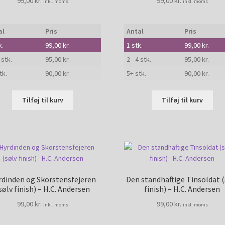
99,00
kr.
99,00
kr.
inkl. moms
inkl. moms
al
Pris
Antal
Pris
k.
99,00
kr.
1
stk.
99,00
kr.
 stk.
95,00
kr.
2 - 4 stk.
95,00
kr.
tk.
90,00
kr.
5+ stk.
90,00
kr.
Tilføj til kurv
Tilføj til kurv
rdinden og Skorstensfejeren
Den standhaftige Tinsoldat (
sølv finish) – H.C. Andersen
finish) – H.C. Andersen
99,00
kr.
99,00
kr.
inkl. moms
inkl. moms