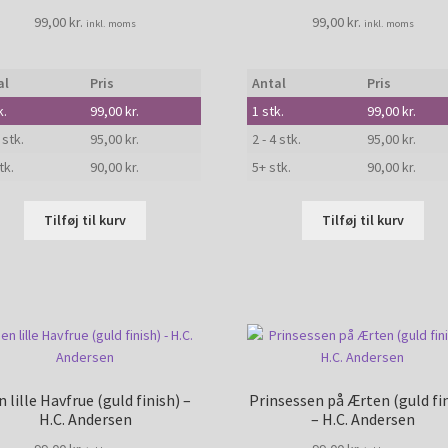
99,00
kr.
99,00
kr.
inkl. moms
inkl. moms
al
Pris
Antal
Pris
k.
99,00
kr.
1
stk.
99,00
kr.
 stk.
95,00
kr.
2 - 4 stk.
95,00
kr.
tk.
90,00
kr.
5+ stk.
90,00
kr.
Tilføj til kurv
Tilføj til kurv
 lille Havfrue (guld finish) –
Prinsessen på Ærten (guld fi
H.C. Andersen
– H.C. Andersen