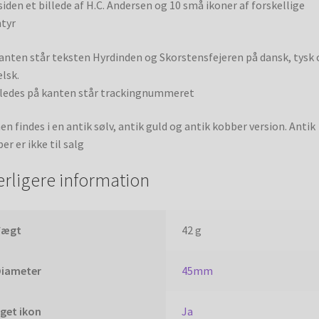
iden et billede af H.C. Andersen og 10 små ikoner af forskellige
tyr
anten står teksten Hyrdinden og Skorstensfejeren på dansk, tysk 
lsk.
ledes på kanten står trackingnummeret
en findes i en antik sølv, antik guld og antik kobber version. Antik
er er ikke til salg
erligere information
Vægt
42 g
Diameter
45mm
get ikon
Ja