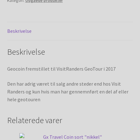
Kategori:
Udgåede produkter
My account
Shop
Beskrivelse
Shop (old)
Beskrivelse
Udgåede produkter
Geocoin fremstillet til VisitRanders GeoTour i 2017
Den har adrig været til salg andre steder end hos Visit
Randers og kun hvis man har gennemnført en del af eller
hele geotouren
Relaterede varer