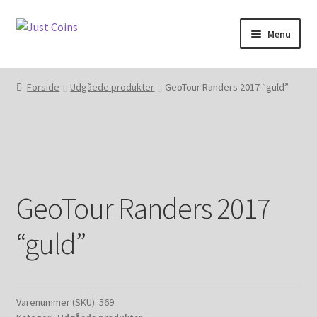
Spring
Spring
Menu
til
til
navigation
indhold
Forside
Forside
Udgåede produkter
GeoTour Randers 2017 “guld”
Indkøbskurv
Kasse
Aktivering
GeoTour Randers 2017
Forsendelse
“guld”
Handelsbetingelser og privatlivspolitik
Kontakt
Varenummer (SKU):
569