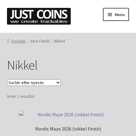
Spring
Spring
Menu
til
til
navigation
indhold
Forside
Forside
Vare Finish
Nikkel
Indkøbskurv
Nikkel
Kasse
Aktivering
Viser 1 resultat
Forsendelse
Handelsbetingelser og privatlivspolitik
Nordic Maze 2026 (nikkel finish)
Kontakt