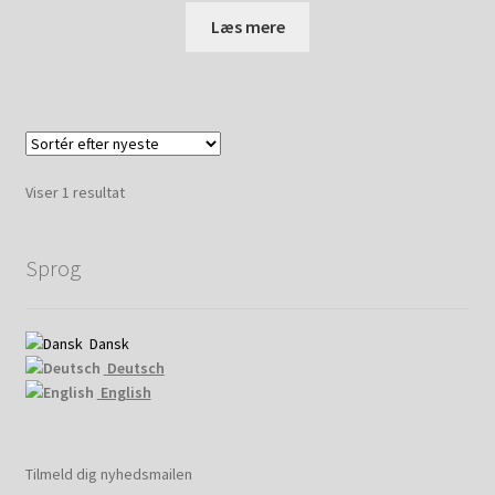
Læs mere
My account
Shop
Shop (old)
Viser 1 resultat
Udgåede produkter
Sprog
Dansk
Deutsch
English
Tilmeld dig nyhedsmailen