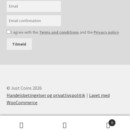
I agree with the
Terms and conditions
and the
Privacy policy
Tilmeld
© Just Coins 2026
Handelsbetingelser og privatlivspolitik
Lavet med
WooCommerce
.
0
Søg
Søg